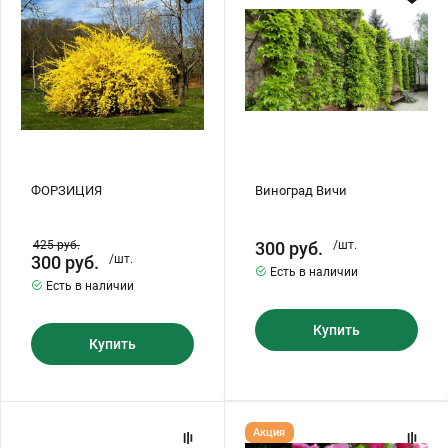
ФОРЗИЦИЯ
Виноград Вичи
425
руб.
300
руб.
/шт.
300
руб.
/шт.
Есть в наличии
Есть в наличии
Купить
Купить
Бирючина
Яблоня
Акция
"БРЕНДИ