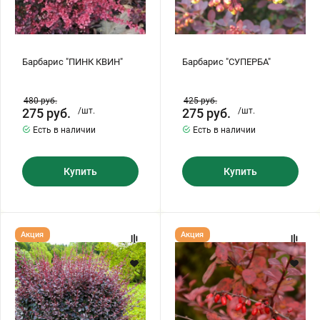
Хризантемы саженцы
Барбарис "ПИНК КВИН"
Барбарис "СУПЕРБА"
Зелень и пряные травы
480
руб.
425
руб.
275
руб.
/шт.
275
руб.
/шт.
Есть в наличии
Есть в наличии
Купить
Купить
Барбарис
Барбарис
Акция
Акция
"АУРИКОМА"
"ВЕНИС"