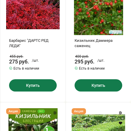
Барбарис "ДАРТС РЕД
Кизильник Даммера
ЛЕДИ"
саженец
455
руб.
400
руб.
275
руб.
/шт.
295
руб.
/шт.
Есть в наличии
Есть в наличии
Купить
Купить
Кизильник
Саженцы
Акция
Акция
Блестящий
Самшита
саженец
Вечнозеленый
живая
(стакан
изгородь
Р9)