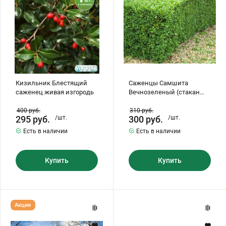
Кизильник Блестящий
Саженцы Самшита
саженец живая изгородь
Вечнозеленый (стакан
Р9)
400
руб.
310
руб.
295
руб.
/шт.
300
руб.
/шт.
Есть в наличии
Есть в наличии
Купить
Купить
ФОРЗИЦИЯ
Виноград
Акция
Вичи