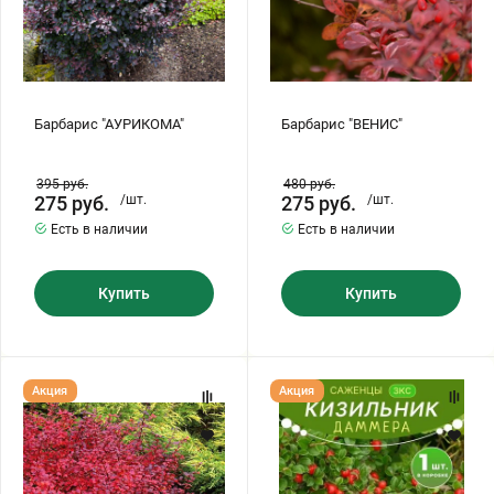
Барбарис "АУРИКОМА"
Барбарис "ВЕНИС"
395
руб.
480
руб.
275
руб.
/шт.
275
руб.
/шт.
Есть в наличии
Есть в наличии
Купить
Купить
Барбарис
Кизильник
Акция
Акция
"ДАРТС
Даммера
РЕД
саженец
ЛЕДИ"