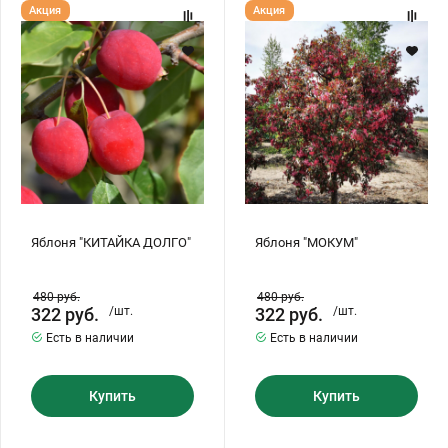
Яблоня
Яблоня
Акция
Акция
"КИТАЙКА
"МОКУМ"
ДОЛГО"
Яблоня "КИТАЙКА ДОЛГО"
Яблоня "МОКУМ"
480
руб.
480
руб.
322
руб.
/шт.
322
руб.
/шт.
Есть в наличии
Есть в наличии
Купить
Купить