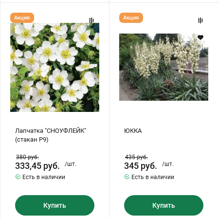
Лапчатка
ЮККА
Акция
Акция
"СНОУФЛЕЙК"
(стакан
Р9)
Лапчатка "СНОУФЛЕЙК"
ЮККА
(стакан Р9)
380
руб.
435
руб.
333,45
руб.
/шт.
345
руб.
/шт.
Есть в наличии
Есть в наличии
Купить
Купить