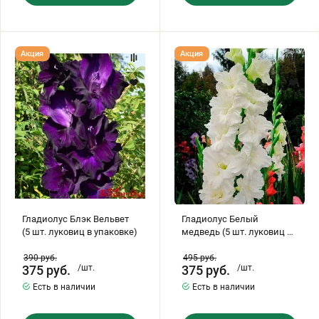
Гладиолус
Гладиолус
Акция
Акция
Блэк
Белый
Вельвет
медведь
(5
(5
шт.
шт.
луковиц
луковиц
в
в
упаковке)
упаковке)
Гладиолус Блэк Вельвет
Гладиолус Белый
(5 шт. луковиц в упаковке)
медведь (5 шт. луковиц в
упаковке)
390
руб.
495
руб.
375
руб.
/шт.
375
руб.
/шт.
Есть в наличии
Есть в наличии