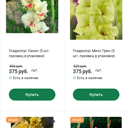
в
луковиц
Бирючина
Шарафуга
Экзотические растения
упаковке)
в
упаковке)
Плющ
Декоративные саженцы
Овсяница
Комнатные растения
Гладиолус Оазис (5 шт.
Гладиолус Мисс Грин (5
луковиц в упаковке)
шт. луковиц в упаковке)
Кустарники
Хвойные саженцы
450
руб.
520
руб.
375
руб.
/шт.
375
руб.
/шт.
ПАМПАСНАЯ ТРАВА
Есть в наличии
Есть в наличии
Клематис
(КОРТАДЕРИЯ)
Купить
Купить
Кизильник саженец
Глициния
Олеандр саженцы
Гвоздика саженцы
Гладиолус
Гладиолус
Акция
Акция
Маргарита
Лолита
(5
(5