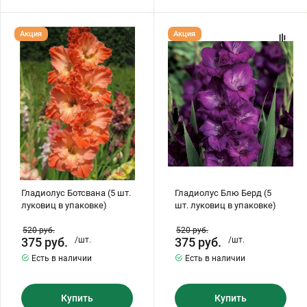
Гладиолус
Гладиолус
Акция
Акция
Ботсвана
Блю
(5
Берд
шт.
(5
луковиц
шт.
в
луковиц
упаковке)
в
упаковке)
Гладиолус Ботсвана (5 шт.
Гладиолус Блю Берд (5
луковиц в упаковке)
шт. луковиц в упаковке)
520
руб.
520
руб.
375
руб.
/шт.
375
руб.
/шт.
Есть в наличии
Есть в наличии
Купить
Купить