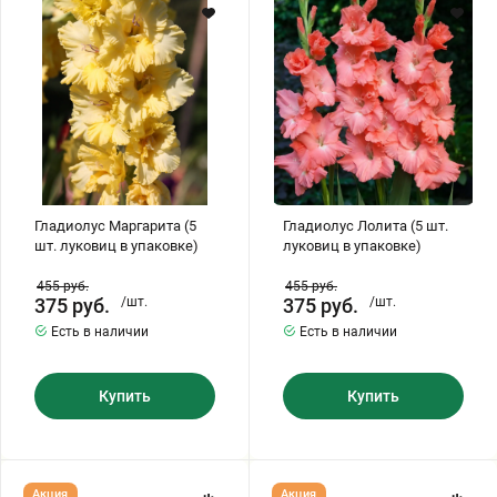
шт.
шт.
луковиц
луковиц
Хризантемы саженцы
в
в
упаковке)
упаковке)
Зелень и пряные травы
Гладиолус Маргарита (5
Гладиолус Лолита (5 шт.
шт. луковиц в упаковке)
луковиц в упаковке)
455
руб.
455
руб.
375
руб.
/шт.
375
руб.
/шт.
Есть в наличии
Есть в наличии
Купить
Купить
Гладиолус
Гладиолус
Акция
Акция