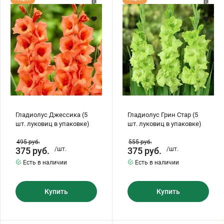
Джессика
Грин
(5
Стар
шт.
(5
луковиц
шт.
в
луковиц
упаковке)
в
упаковке)
Гладиолус Джессика (5
Гладиолус Грин Стар (5
шт. луковиц в упаковке)
шт. луковиц в упаковке)
495
руб.
555
руб.
375
руб.
/шт.
375
руб.
/шт.
Есть в наличии
Есть в наличии
Купить
Купить