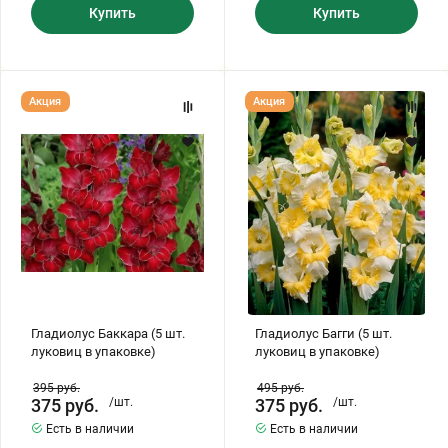
Купить
Купить
Гладиолус
Гладиолус
Акция
Акция
Баккара
Багги
(5
(5
шт.
шт.
луковиц
луковиц
в
в
упаковке)
упаковке)
Гладиолус Баккара (5 шт.
Гладиолус Багги (5 шт.
луковиц в упаковке)
луковиц в упаковке)
395
руб.
495
руб.
375
руб.
/шт.
375
руб.
/шт.
Есть в наличии
Есть в наличии