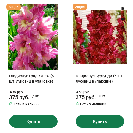
Гладиолус
Гладиолус
Акция
Акция
Град
Бургунди
Китеж
(5
(5
шт.
шт.
луковиц
луковиц
в
в
упаковке)
упаковке)
Гладиолус Град Китеж (5
Гладиолус Бургунди (5 шт.
шт. луковиц в упаковке)
луковиц в упаковке)
495
руб.
458
руб.
375
руб.
/шт.
375
руб.
/шт.
Есть в наличии
Есть в наличии
Купить
Купить