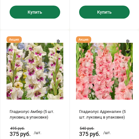
Купить
Купить
Гладиолус
Гладиолус
Акция
Акция
Амбер
Адреналин
(5
(5
шт.
шт.
луковиц
луковиц
в
в
упаковке)
упаковке)
Гладиолус Амбер (5 шт.
Гладиолус Адреналин (5
луковиц в упаковке)
шт. луковиц в упаковке)
495
руб.
540
руб.
375
руб.
/шт.
375
руб.
/шт.