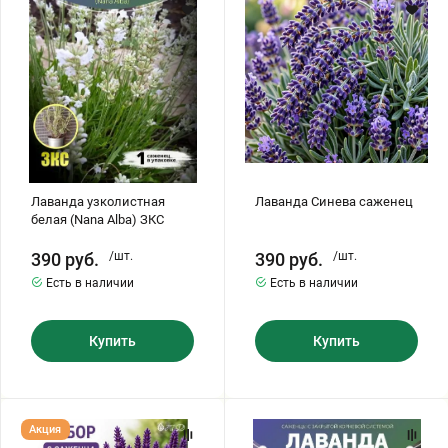
(Nana
Alba)
ЗКС
Лаванда узколистная
Лаванда Синева саженец
белая (Nana Alba) ЗКС
390
руб.
/шт.
390
руб.
/шт.
Есть в наличии
Есть в наличии
Купить
Купить
Лаванда
КОМПЛЕКТ
Акция
и
ЛАВАНДЫ