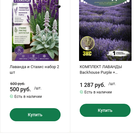
Стахис
Backhouse
набор
Purple
2
+
шт
розовая
(Rosea)
+
белая
(Nana
Alba)
ЗКС
Лаванда и Стахис набор 2
КОМПЛЕКТ ЛАВАНДЫ
шт
Backhouse Purple +
розовая (Rosea) + белая
(Nana Alba) ЗКС
600
руб.
1 287
руб.
/шт.
500
руб.
/шт.
Есть в наличии
Есть в наличии
Купить
Купить