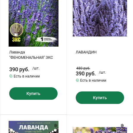
Хризантемы саженцы
Зелень и пряные травы
Лаванда
ЛАВАНДИН
"ФЕНОМЕНАЛЬНАЯ" ЗКС
390
руб.
/шт.
480
руб.
390
руб.
/шт.
Есть в наличии
Есть в наличии
Купить
Купить
Лаванда
Лаванда
узколистная
Синева
белая
саженец