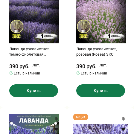
ЗКС
Бирючина
Шарафуга
Экзотические растения
Плющ
Декоративные саженцы
Овсяница
Комнатные растения
Лаванда узколистная
Лаванда узколистная,
темно-фиолетовая
розовая (Rosea) ЗКС
(Backhouse Purple) ЗКС
Кустарники
Хвойные саженцы
390
руб.
/шт.
390
руб.
/шт.
Есть в наличии
Есть в наличии
ПАМПАСНАЯ ТРАВА
Клематис
(КОРТАДЕРИЯ)
Купить
Купить
Кизильник саженец
Глициния
Лаванда
ЛАВАНДИН
Акция
"ФЕНОМЕНАЛЬНАЯ"
Олеандр саженцы
Гвоздика саженцы
ЗКС