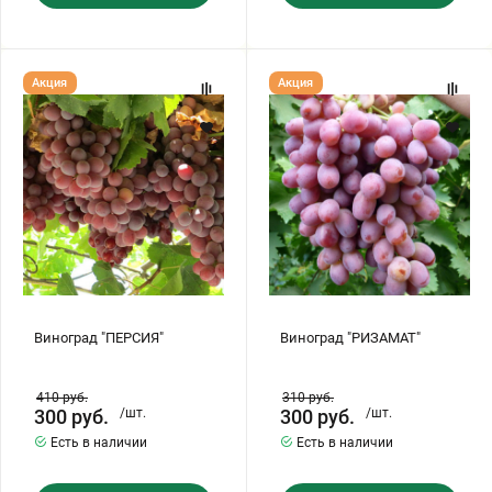
Виноград
Виноград
Акция
Акция
"ПЕРСИЯ"
"РИЗАМАТ"
Виноград "ПЕРСИЯ"
Виноград "РИЗАМАТ"
410
руб.
310
руб.
300
руб.
/шт.
300
руб.
/шт.
Есть в наличии
Есть в наличии