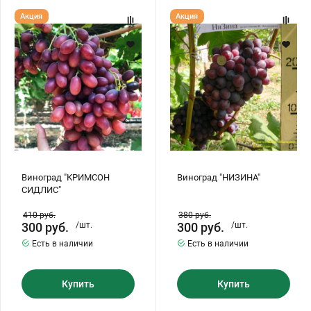
Виноград
Виноград
Акция
Акция
"КРИМСОН
"НИЗИНА"
СИДЛИС"
Виноград "КРИМСОН
Виноград "НИЗИНА"
СИДЛИС"
410
руб.
380
руб.
300
руб.
/шт.
300
руб.
/шт.
Есть в наличии
Есть в наличии
Купить
Купить