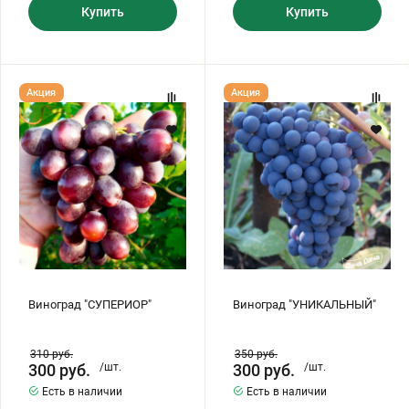
Купить
Купить
Виноград
Виноград
Акция
Акция
"СУПЕРИОР"
"УНИКАЛЬНЫЙ"
Виноград "СУПЕРИОР"
Виноград "УНИКАЛЬНЫЙ"
310
руб.
350
руб.
300
руб.
/шт.
300
руб.
/шт.
Есть в наличии
Есть в наличии