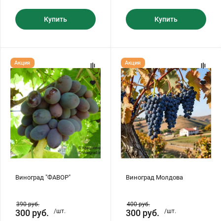
Купить
Купить
Виноград
Виноград
Акция
Акция
"ФАВОР"
Молдова
Виноград "ФАВОР"
Виноград Молдова
390
руб.
400
руб.
300
руб.
/шт.
300
руб.
/шт.