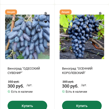
Виноград
Виноград
Акция
Акция
"ОДЕССКИЙ
"ОСЕННИЙ
СУВЕНИР"
КОРОЛЕВСКИЙ"
Виноград "ОДЕССКИЙ
Виноград "ОСЕННИЙ
СУВЕНИР"
КОРОЛЕВСКИЙ"
350
руб.
385
руб.
300
руб.
/шт.
300
руб.
/шт.
Есть в наличии
Есть в наличии
Купить
Купить