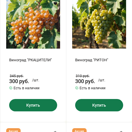
Хризантемы саженцы
Зелень и пряные травы
Виноград "РКАЦИТЕЛИ"
Виноград "РИТОН"
345
руб.
310
руб.
300
руб.
/шт.
300
руб.
/шт.
Есть в наличии
Есть в наличии
Купить
Купить
Виноград
Виноград
Акция
Акция