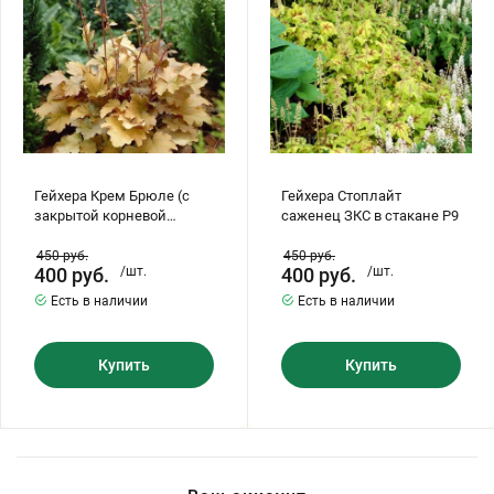
корневой
стакане
Бирючина
Шарафуга
Экзотические растения
системой
Р9
в
стакане
Р9)
Плющ
Декоративные саженцы
Овсяница
Комнатные растения
Гейхера Крем Брюле (с
Гейхера Стоплайт
закрытой корневой
саженец ЗКС в стакане Р9
Кустарники
Хвойные саженцы
системой в стакане Р9)
450
руб.
450
руб.
400
руб.
/шт.
400
руб.
/шт.
ПАМПАСНАЯ ТРАВА
Есть в наличии
Есть в наличии
Клематис
(КОРТАДЕРИЯ)
Купить
Купить
Кизильник саженец
Глициния
Олеандр саженцы
Гвоздика саженцы