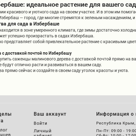
ербаше: идеальное растение для вашего сад
ии красивого и уютного сада на своем участке. И в этом им помо
Избербаш — город, где многие стремятся к зеленым насаждениям, 
ва для сада в Избербаше
аходится в зоне умеренного климата, где зимы достаточно холодны
жет успешно произрастать в садах Избербаша.
о представляет собой привлекательное растение с красивыми цвет
 с доставкой почтой по Избербашу
пить саженцы малинового дерева с доставкой почтой прямо на ва
 будут отлично расти и развиваться в вашем саду.
 прямо сейчас и создайте в своем саду уголок красоты и уюта.
делы
Ваш аккаунт
Информация о 
та
Войти
Республика Крым
лог
Личный
Пн-Пт: 09:00 - 19:0
нцев
кабинет
Сб-Вс: 10:00 - 17:0