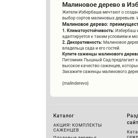
Малиновое дерево в Изб
Жители Избербаша мечтают о создан
выбор сортов малиновых деревьев. 
Малиновое дерево: преимущест
1. Климатоустойчивость:
Избербаш н
адаптируется к таким условиям и мо
2. Декоративность:
Малиновое дерев
владельца сада и его гостей.
Купите саженцы малинового дерева
Питомник Пышный Сад предлагает ку
высокое качество саженцев, которые
Закажите саженцы малинового дерева
{malinderevo}
Каталог
Раз
сай
АКЦИЯ! КОМПЛЕКТЫ
САЖЕНЦЕВ
Ката
саже
Плодовые деревья