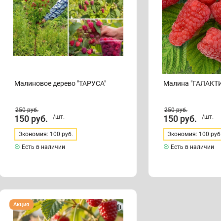
Малиновое дерево "ТАРУСА"
Малина "ГАЛАКТ
250
руб.
250
руб.
150
руб.
/шт.
150
руб.
/шт.
Экономия: 100 руб.
Экономия: 100 руб
Есть в наличии
Есть в наличии
Малиновое
Акция
дерево
Сказка