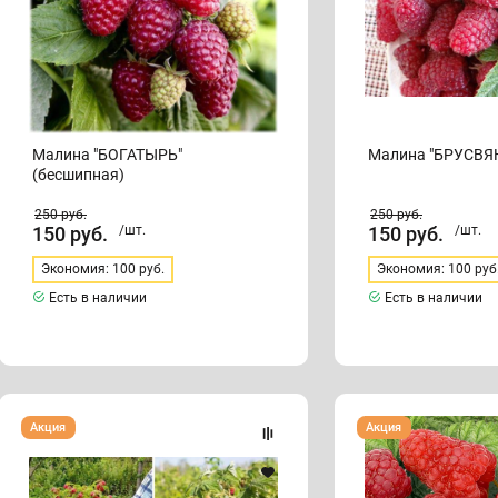
Малина "БОГАТЫРЬ"
Малина "БРУСВЯ
(бесшипная)
250
руб.
250
руб.
150
руб.
/шт.
150
руб.
/шт.
Экономия: 100 руб.
Экономия: 100 руб
Есть в наличии
Есть в наличии
Малиновое
Малина
Акция
Акция
дерево
"ГАЛАКТИКА"
"ТАРУСА"