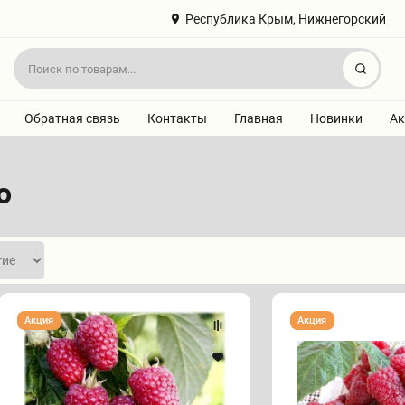
Республика Крым, Нижнегорский
Найт
Обратная связь
Контакты
Главная
Новинки
Ак
о
Малина
Малина
Акция
Акция
"БОГАТЫРЬ"
"БРУСВЯНА"
(бесшипная)