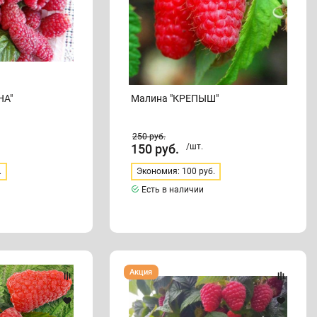
НА"
Малина "КРЕПЫШ"
250
руб.
150
руб.
/шт.
.
Экономия: 100 руб.
Есть в наличии
Малина
Акция
"КОРОЛЕВСКИЙ
ПИНГВИН"