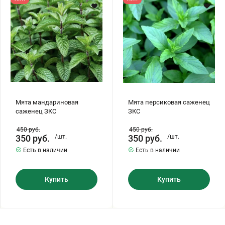
ЗКС
ЗКС
Хризантемы саженцы
Зелень и пряные травы
Мята мандариновая
Мята персиковая саженец
саженец ЗКС
ЗКС
450
руб.
450
руб.
350
руб.
/шт.
350
руб.
/шт.
Есть в наличии
Есть в наличии
Купить
Купить