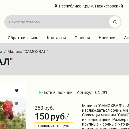
Республика Крым, Нижнегорский
Найт
Обратная связь
Контакты
Главная
Новинки
Ак
на
/
Малина "САМОХВАЛ"
АЛ"
Есть в наличии
Артикул:
CN291
Малина "САМОХВАЛ" в Из
250 руб.
наслаждаться сочными и
150
руб.
/
Саженцы малины "САМОХ
выгодной цене. Размер 
крупные и сочные, что 
Экономия: 100 руб.
или приготовления вкус