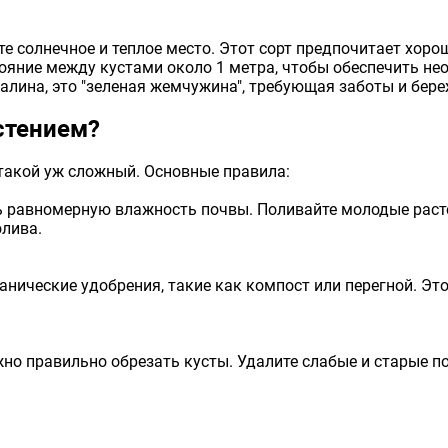
е солнечное и теплое место. Этот сорт предпочитает хоро
тояние между кустами около 1 метра, чтобы обеспечить не
 малина, это "зеленая жемчужина", требующая заботы и бере
стением?
 такой уж сложный. Основные правила:
 равномерную влажность почвы. Поливайте молодые расте
олива.
ганические удобрения, такие как компост или перегной. Э
ажно правильно обрезать кусты. Удалите слабые и старые п