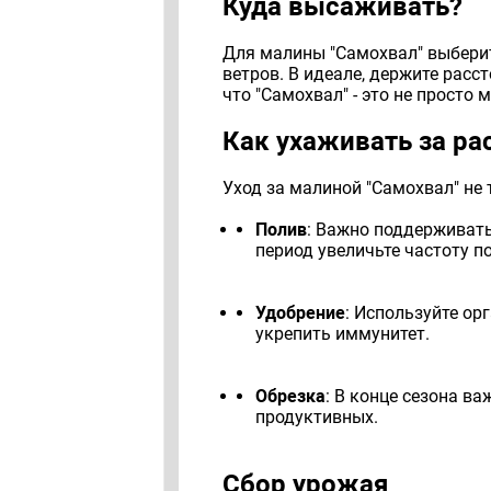
Куда высаживать?
Для малины "Самохвал" выберит
ветров. В идеале, держите расс
что "Самохвал" - это не просто
Как ухаживать за ра
Уход за малиной "Самохвал" не
Полив
: Важно поддерживать
период увеличьте частоту п
Удобрение
: Используйте ор
укрепить иммунитет.
Обрезка
: В конце сезона в
продуктивных.
Сбор урожая