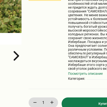
особенностей этой мали
не придется ждать долг
созревания "САМОХВАЛа"
цветения. Не менее важ
устойчивость к болезня
повышенной стойкостью
получать богатый урожа
высокой морозостойкост
холодных регионах. Вы 
сохранит свою жизнеспо
Избербаше. Посадка и у
Она предпочитает солне
различным условиям. По
обеспечьте регулярный 
"САМОХВАЛ" в Избербаше
наслаждаться вкусными 
Избербаше этого сорта 
свой уголок райского вк
Посмотреть описание
Категория:
Купи