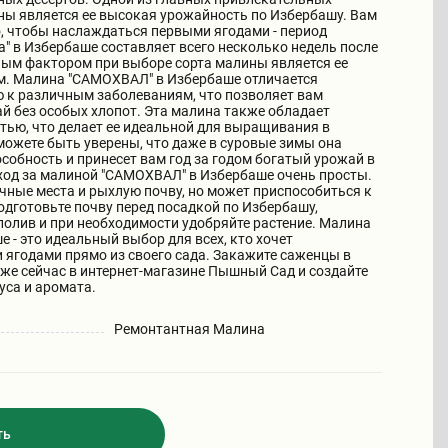
ны является ее высокая урожайность по Избербашу. Вам
о, чтобы наслаждаться первыми ягодами - период
 в Избербаше составляет всего несколько недель после
ным фактором при выборе сорта малины является ее
м. Малина "САМОХВАЛ" в Избербаше отличается
 к различным заболеваниям, что позволяет вам
й без особых хлопот. Эта малина также обладает
ью, что делает ее идеальной для выращивания в
можете быть уверены, что даже в суровые зимы она
собность и принесет вам год за годом богатый урожай в
ход за малиной "САМОХВАЛ" в Избербаше очень просты.
чные места и рыхлую почву, но может приспособиться к
дготовьте почву перед посадкой по Избербашу,
полив и при необходимости удобряйте растение. Малина
 - это идеальный выбор для всех, кто хочет
ягодами прямо из своего сада. Закажите саженцы в
уже сейчас в интернет-магазине Пышный Сад и создайте
уса и аромата.
Ремонтантная Малина
ть