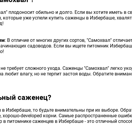
вал" плодоносит обильно и долго. Если вы хотите иметь в 
, которые уже успели купить саженцы в Избербаше, хвалят
д!
ям
: В отличие от многих других сортов, "Самохвал" отлича
начинающих садоводов. Если вы ищете питомник Избербаш,
о!
т не требует сложного ухода. Саженцы "Самохвал" легко ук
а любит влагу, но не терпит застоя воды. Обратите вниман
ьный саженец?
 в Избербаше, то будьте внимательны при их выборе. Обра
 хорошо-developed корни. Самые распространенные ошибки
в питомнике саженцев в Избербаше - это отличный спосо