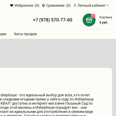
Избранное
(0)
Сравнение
(0)
Личный кабинет
0
Корзина
+7 (978) 570-77-60
и
0
руб.
ции
Хиты продаж
бербаше - это идеальный выбор для всех, кто хочет
 сладкими ягодами прямо у себя в саду по Избербашу.
ВАЛ" доступны в интернет-магазине Пышный Сад по
плода этой малины в Избербаше порадует вас - они
делает их идеальными для употребления в свежем виде
ных десертов. Одной из главных привлекательных