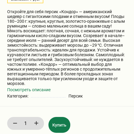
Бирючина
Шарафуга
Экзотические растения
Откройте для себя персик «Кондор» — американский
шедевр с гигантскими плодами и отменным вкусом! Плоды
180–200 г: крупные, круглые, золотисто‑оранжевые с алым
Плющ
Декоративные саженцы
румянцем — словно маленькие солнца в вашем саду!
Мякоть восхищает: плотная, сочная, с нежным ароматом и
гармоничным кисло‑сладким вкусом. Созревает в начале–
середине июля — ранний десерт для всей семьи. Высокая
Овсяница
Комнатные растения
зимостойкость: выдерживает морозы до –29 °C. Отличная
транспортабельность: идеален для продажи. Устойчив к
курчавости листьев и грибковым болезням. Самоплодный:
не требует опылителей. Засухоустойчивый: не нуждается в
Кустарники
Хвойные саженцы
частом поливе. «Кондор» — оптимальный выбор для
южных и умеренно‑тёплых регионов с продолжительным
вегетационным периодом. В более прохладных зонах
выращивается только при усиленном уходе и защите от
ПАМПАСНАЯ ТРАВА
морозов.
Клематис
(КОРТАДЕРИЯ)
Посмотреть описание
Категория:
Персик
Кизильник саженец
Глициния
Олеандр саженцы
Гвоздика саженцы
Купить