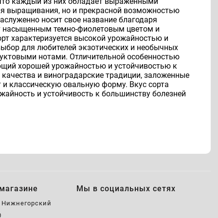
м, что каждый из них обладает выраженными
ля выращивания, но и прекрасной возможностью
заслуженно носит свое название благодаря
ют насыщенным темно-фиолетовым цветом и
орт характеризуется высокой урожайностью и
выбор для любителей экзотических и необычных
фруктовыми нотами. Отличительной особенностью
дающий хорошей урожайностью и устойчивостью к
е качества и виноградарские традиции, заложенные
т и классическую овальную форму. Вкус сорта
жайность и устойчивость к большинству болезней
магазине
Мы в социальных сетях
, Нижнегорский
0