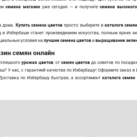
шем
семена магазин
уже сегодня — и получите
семена высокого
а дома.
Купить семена цветов
просто: выберите в
каталоге семя
д в Избербаше станет произведением искусства, полным ярких а
циальные условия на
лучшие семена цветов
и
выращивание зеле
зин семян онлайн
 успешного
урожая цветов
: от
семян цветов
до советов по посадк
ш? У нас, с гарантией качества по Избербашу! Оформите заказ в
 Доставка по Избербашу быстрая, а ассортимент
каталога семян