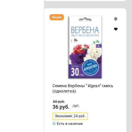
Семена
Акция
Вербены
"
Идеал"
смесь
(однолетка)
Семена Вербены " Идеал" смесь
(однолетка)
60
руб.
36
руб.
/шт.
Экономия: 24 руб.
Есть в наличии