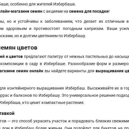
баше, особенно для жителей Избербаша.
нлайн-магазине семян
с акциями на
семена для посадки
!
ы, но и устойчивы к заболеваниям, что делает их отличным 
им здоровьем и противостоят погодным капризам. Ваши усил
сками, но и долгим цветением по Избербашу.
семян цветов
ей и цветов
предлагают палитру от нежных пастельных до насыщ
 композиции в саду в Избербаше. Разнообразие форм и размеро
агазине семян онлайн
вы найдете варианты для
выращивания цв
ля контейнерного выращивания Избербаш. Высаживайте их в го
ррас и балконов по Избербашу. Это универсальное решение подхо
 Избербаша, кто ценит компактные растения.
ставкой
тов — это способ украсить участок и порадовать близких свежим
я дом в Избербаш более живым. Они подойдут для букетов на пр