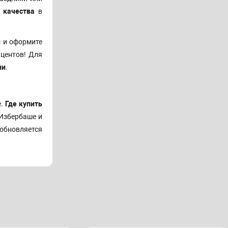
 качества
в
н
и оформите
кцентов! Для
ни
.
е.
Где купить
 Избербаше и
обновляется