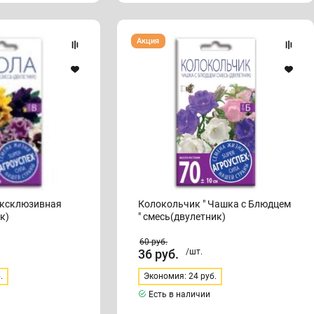
Колокольчик
Акция
"
Чашка
с
Блюдцем
"
смесь(двулетник)
эксклюзивная
Колокольчик " Чашка с Блюдцем
к)
" смесь(двулетник)
60
руб.
36
руб.
/шт.
.
Экономия: 24 руб.
Есть в наличии