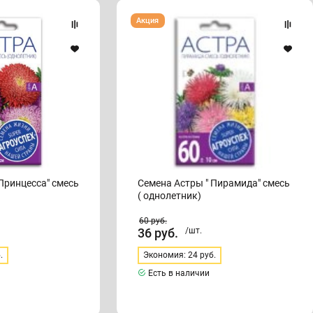
Семена
Акция
Астры
"
Пирамида"
смесь
(
однолетник)
Принцесса" смесь
Семена Астры " Пирамида" смесь
( однолетник)
60
руб.
36
руб.
/шт.
.
Экономия: 24 руб.
Есть в наличии