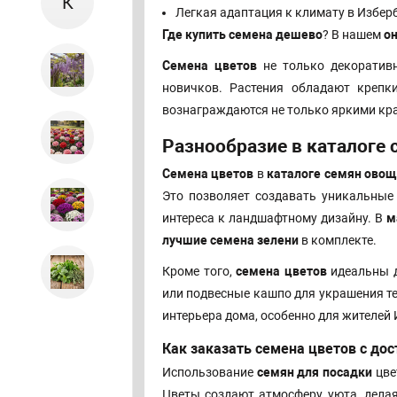
К
Легкая адаптация к климату в Избер
Где купить семена дешево
? В нашем
о
Семена цветов
не только декоративн
новичков. Растения обладают крепк
вознаграждаются не только яркими кра
Разнообразие в каталоге 
Семена цветов
в
каталоге семян овощ
Это позволяет создавать уникальные
интереса к ландшафтному дизайну. В
м
лучшие семена зелени
в комплекте.
Кроме того,
семена цветов
идеальны д
или подвесные кашпо для украшения те
интерьера дома, особенно для жителей
Как заказать семена цветов с до
Использование
семян для посадки
цве
Цветы создают атмосферу уюта, дела