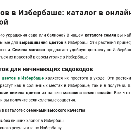
ов в Избербаше: каталог в онлай
ой
го украшения сада или балкона? В нашем
каталоге семян
вы най
льные для
выращивания цветов
в Избербаш. Эти растения прине
осени.
Семена магазин
предлагает удобную доставку по Изберба
ься их красотой в своем уголке в Избербаше.
тов для начинающих садоводов
 цветов в Избербаше
является их простота в уходе. Эти растен
растут как в солнечных местах в Избербаше, так и в полутени. 
чшие семена цветов
из нашего
магазина семян онлайн
. Все, чт
 и вы получите великолепные соцветия.
в
в каталоге с
семенами высокого качества
:
ов
без лишних хлопот в Избербаш.
жного результата по Избербашу.