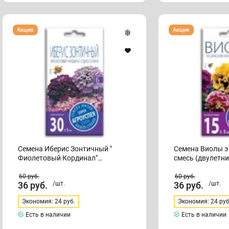
Семена
Семена
Акция
Акция
Иберис
Виолы
Зонтичный
эксклюзивная
"
смесь
Фиолетовый
(двулетник)
Кординал"
(однолетник)
Семена Иберис Зонтичный "
Семена Виолы 
Фиолетовый Кординал"
смесь (двулетни
(однолетник)
60
руб.
60
руб.
36
руб.
/шт.
36
руб.
/шт.
Экономия: 24 руб.
Экономия: 24 руб
Есть в наличии
Есть в наличии