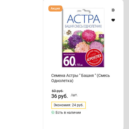
Семена
Акция
Астры
"
Башня
"
(Смесь
Однолетка)
Семена Астры " Башня " (Смесь
Однолетка)
60
руб.
36
руб.
/шт.
Экономия: 24 руб.
Есть в наличии