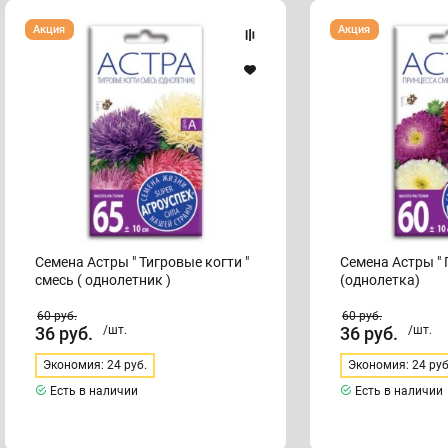
Семена
Семена
Акция
Акция
Астры
Астры
"
"
Тигровые
Принцесса"
когти
смесь
"
(однолетка)
смесь
(
однолетник
)
Семена Астры " Тигровые когти "
Семена Астры " 
смесь ( однолетник )
(однолетка)
60
руб.
60
руб.
36
руб.
/шт.
36
руб.
/шт.
Экономия: 24 руб.
Экономия: 24 руб
Есть в наличии
Есть в наличии