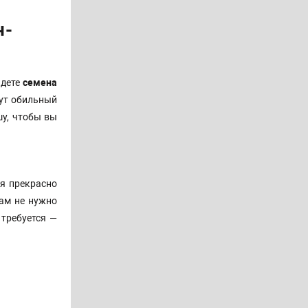
н-
дете
семена
сут обильный
шу, чтобы вы
ия прекрасно
Вам не нужно
о требуется —