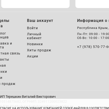
делы
Ваш аккаунт
Информация о 
та
Войти
Республика Крым
лог
Личный
Пн-Пт: 09:00 - 19:0
нцев
кабинет
Сб-Вс: 10:00 - 17:0
авка и
Новинки
+7 (978) 570-77-6
та
Хиты продаж
тная связь
Акции
такты
ная
инки
ии
ы продаж
ИП Терешкин Виталий Викторович
10514875682, ОГРНИП: 324911200023822
8) 570-77-60 | E-mail: vitali.tereshckin@yandex.ru
ОГЛАСИЕ НА ИСПОЛЬЗОВАНИЕ КОМПАНИЕЙ COOKIE-ФАЙЛОВ В СООТВЕТСТ