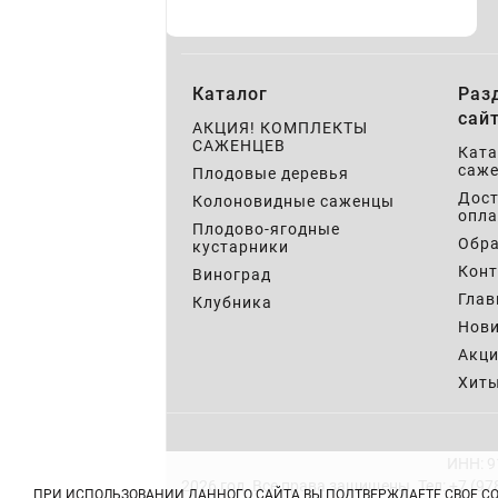
Каталог
Раз
сай
АКЦИЯ! КОМПЛЕКТЫ
САЖЕНЦЕВ
Ката
саже
Плодовые деревья
Дост
Колоновидные саженцы
опла
Плодово-ягодные
Обра
кустарники
Кон
Виноград
Глав
Клубника
Нов
Акц
Хит
ИНН: 9
2026 год. Все права защищены.
Тел: +7 (97
ПРИ ИСПОЛЬЗОВАНИИ ДАННОГО САЙТА ВЫ ПОДТВЕРЖДАЕТЕ СВОЕ С