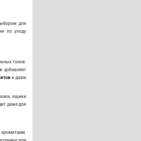
выбором для
ия по уходу
енных тонов.
в добавляет
етов
и даже
ршки, ящики
дит даже для
и ароматами.
аздники или